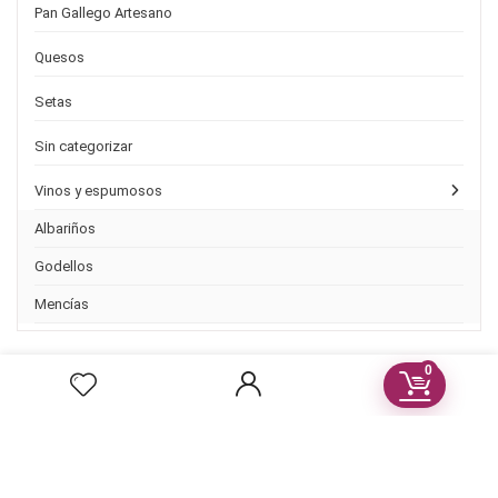
Pan Gallego Artesano
Quesos
Setas
Sin categorizar
Vinos y espumosos
Albariños
Godellos
Mencías
0
Post Recientes
Ribeira Sacra candidata a Patrimonio de la Humanidad 2021
Pago seguro