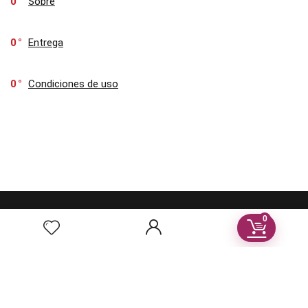
0
Sobre
0
Entrega
0
Condiciones de uso
0
Esta plataforma está diseñada para promover y comercializar los
productos locales de esta hermosa región gallega, conocida por sus
impresionantes paisajes y su rica tradición vinícola