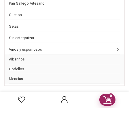
Pan Gallego Artesano
Quesos
Setas
Sin categorizar
Vinos y espumosos
Albariños
Godellos
Mencías
0
Post Recientes
Ribeira Sacra candidata a Patrimonio de la Humanidad 2021
Pago seguro