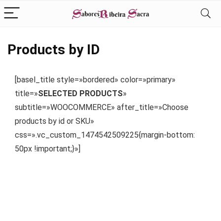
Products by ID
[basel_title style=»bordered» color=»primary»
title=»
SELECTED PRODUCTS
»
subtitle=»WOOCOMMERCE» after_title=»Choose
products by id or SKU»
css=».vc_custom_1474542509225{margin-bottom:
50px !important;}»]