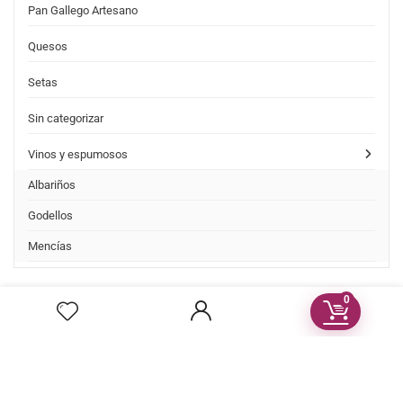
Pan Gallego Artesano
Quesos
Setas
Sin categorizar
Vinos y espumosos
Albariños
Godellos
Mencías
0
Post Recientes
Ribeira Sacra candidata a Patrimonio de la Humanidad 2021
Pago seguro