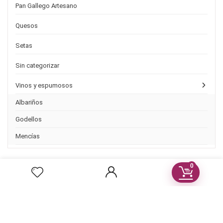
Pan Gallego Artesano
Quesos
Setas
Sin categorizar
Vinos y espumosos
Albariños
Godellos
Mencías
0
Post Recientes
Ribeira Sacra candidata a Patrimonio de la Humanidad 2021
Pago seguro