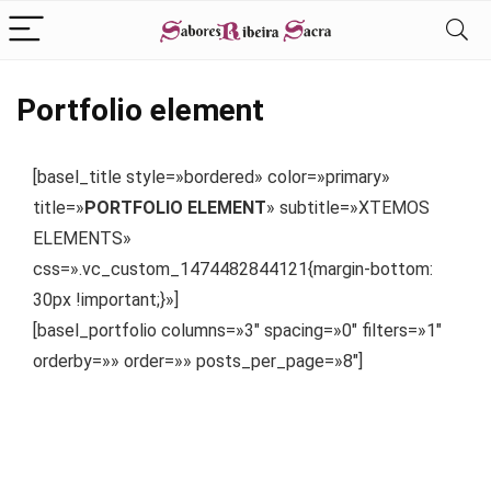
Portfolio element
[basel_title style=»bordered» color=»primary»
title=»
PORTFOLIO ELEMENT
» subtitle=»XTEMOS
ELEMENTS»
css=».vc_custom_1474482844121{margin-bottom:
30px !important;}»]
[basel_portfolio columns=»3″ spacing=»0″ filters=»1″
orderby=»» order=»» posts_per_page=»8″]