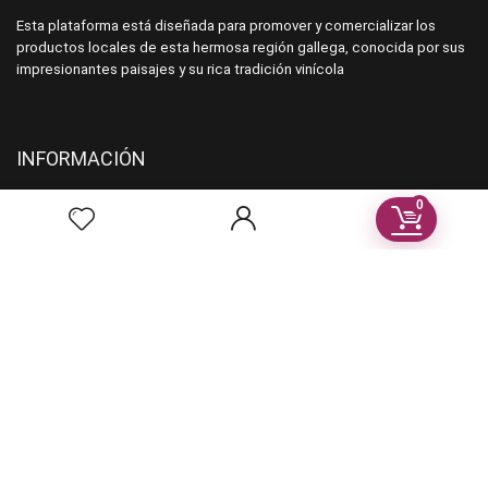
Esta plataforma está diseñada para promover y comercializar los
productos locales de esta hermosa región gallega, conocida por sus
impresionantes paisajes y su rica tradición vinícola
INFORMACIÓN
0
Aviso Legal
Política de Privacidad
Términos y condiciones
VENDEDORES
Registro vendores
Recibe noticias en tu correo