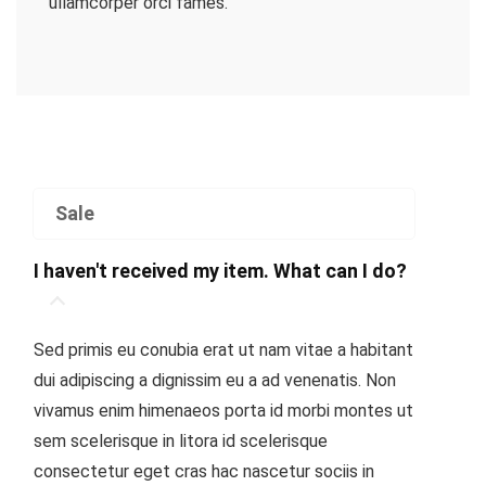
ullamcorper orci fames.
Sale
I haven't received my item. What can I do?
Sed primis eu conubia erat ut nam vitae a habitant
dui adipiscing a dignissim eu a ad venenatis. Non
vivamus enim himenaeos porta id morbi montes ut
sem scelerisque in litora id scelerisque
consectetur eget cras hac nascetur sociis in