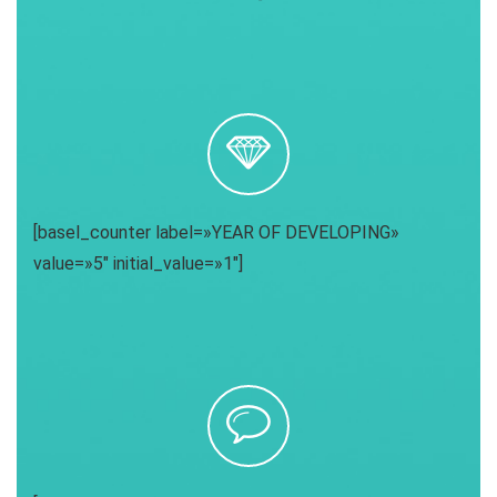
[basel_counter label=»YEAR OF DEVELOPING»
value=»5″ initial_value=»1″]