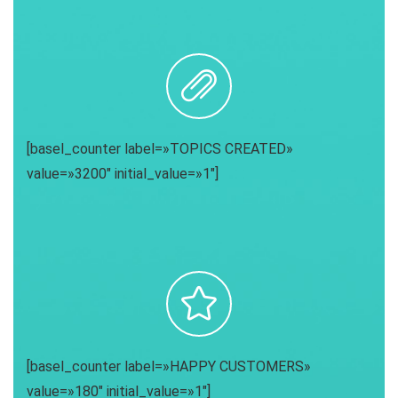
[basel_counter label=»TOPICS CREATED»
value=»3200″ initial_value=»1″]
[basel_counter label=»HAPPY CUSTOMERS»
value=»180″ initial_value=»1″]