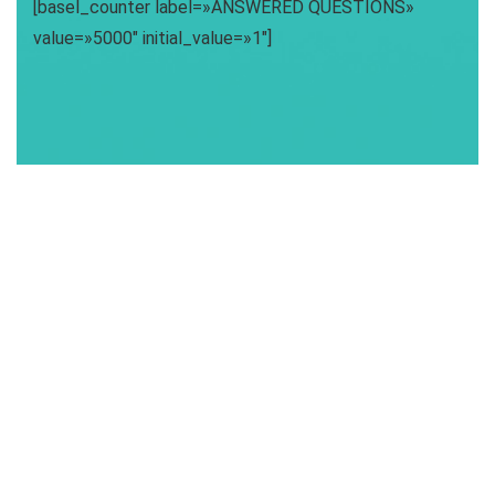
[basel_counter label=»ANSWERED QUESTIONS»
value=»5000″ initial_value=»1″]